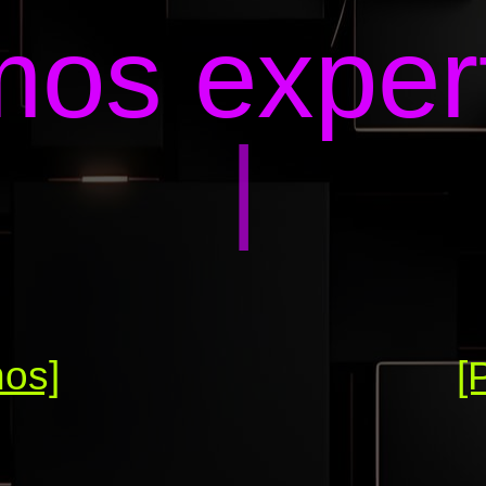
os exper
|
nos]
[