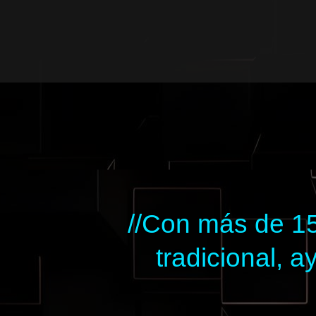
Ir
al
contenido
//Con más de 15
tradicional,