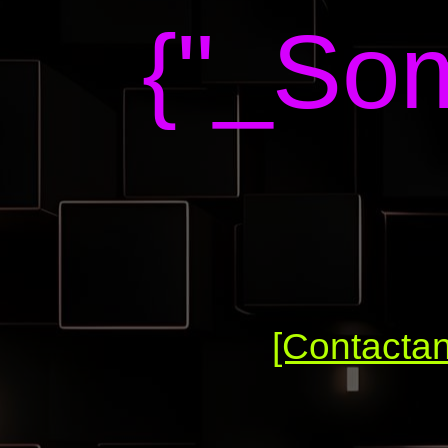
{"_Som
[Contacta