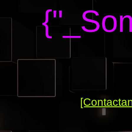
{"_Som
[Contacta