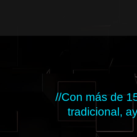
Ir
al
contenido
//Con más de 15
tradicional,