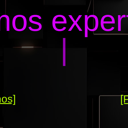
os exper
|
nos]
[