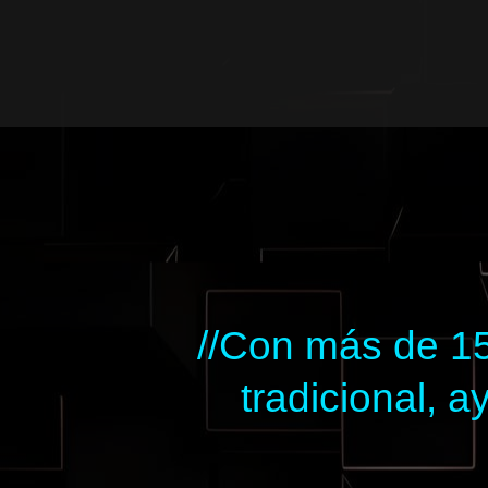
Ir
al
contenido
//Con más de 15
tradicional,