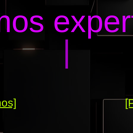
os exper
|
nos]
[