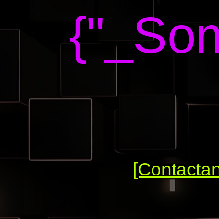
{"_Som
[Contacta