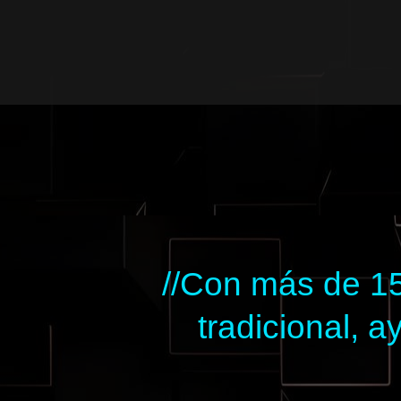
Ir
al
contenido
//Con más de 15
tradicional,