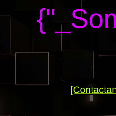
{"_Som
[Contacta