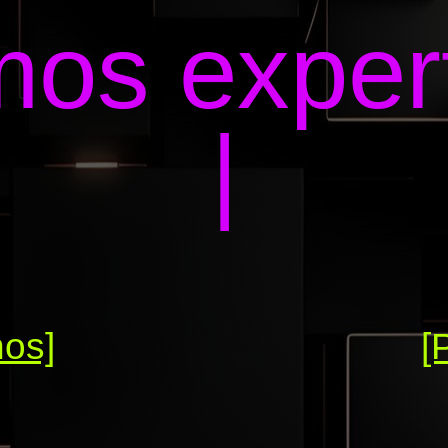
os exper
|
nos]
[