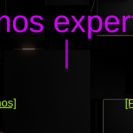
os exper
|
nos]
[