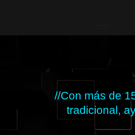
Ir
al
contenido
//Con más de 15
tradicional,