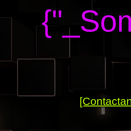
{"_Som
[Contacta