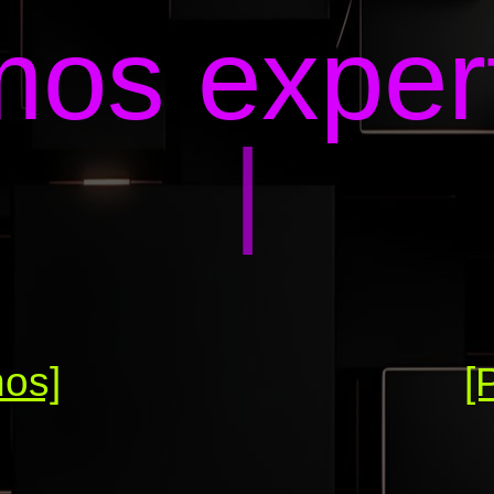
os exper
|
nos]
[