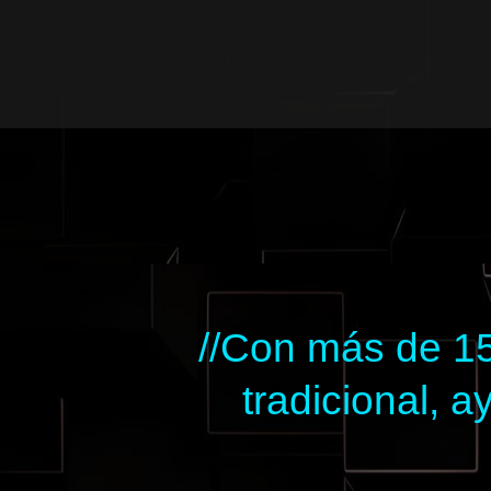
Ir
al
contenido
//Con más de 15
tradicional,