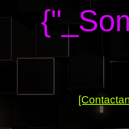
{"_Som
[Contacta