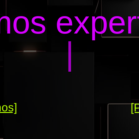
os exper
|
nos]
[