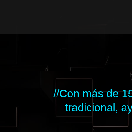
Ir
al
contenido
//Con más de 15
tradicional,