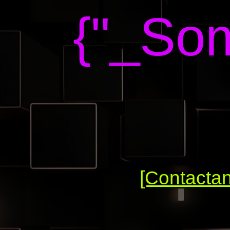
{"_Som
[Contacta