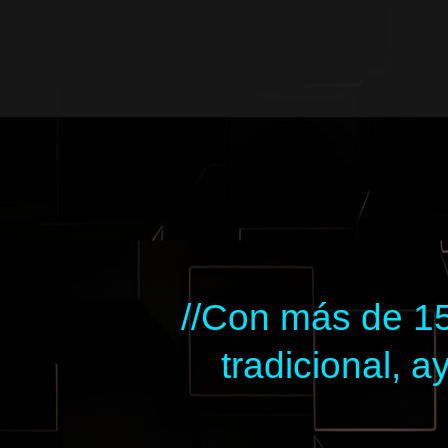
Ir
al
contenido
//Con más de 15
tradicional,