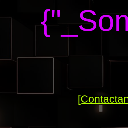
{"_Som
[Contacta