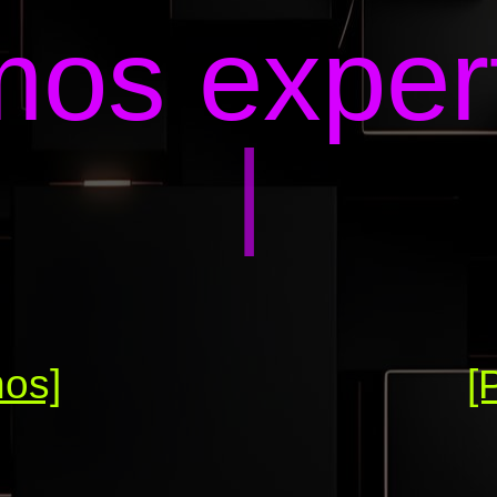
os exper
|
nos]
[